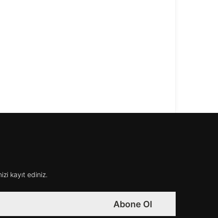
izi kayıt ediniz.
Abone Ol