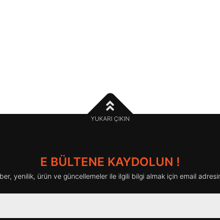
YUKARI ÇIKIN
E BÜLTENE KAYDOLUN !
haber, yenilik, ürün ve güncellemeler ile ilgili bilgi almak için email adresin