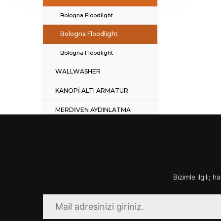
Bologna Floodlight
Bologna Floodlight
Bologna Floodlight
WALLWASHER
KANOPİ ALTI ARMATÜR
MERDİVEN AYDINLATMA
ARMATÜRÜ
BAHÇE AYDINLATMA
BOLLARD
LED BAR
Bizimle ilgili; 
YERE GÖMME ARMATÜR
HAVUZ ARMATÜRÜ