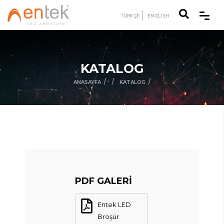
TÜRKÇE
ENGLISH
KATALOG
/
/
/
ANASAYFA
KATALOG
PDF GALERİ
Entek LED
Broşür