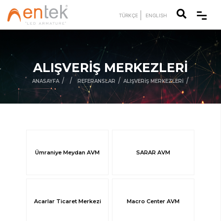
TÜRKÇE
ENGLISH
ALIŞVERİŞ MERKEZLERİ
/
/
/
/
ANASAYFA
REFERANSLAR
ALIŞVERİŞ MERKEZLERİ
Ümraniye Meydan AVM
SARAR AVM
Acarlar Ticaret Merkezi
Macro Center AVM