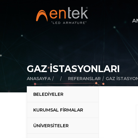
A
GAZ İSTASYONLARI
/
/
/
ANASAYFA
REFERANSLAR
GAZ İSTASYO
BELEDİYELER
KURUMSAL FİRMALAR
ÜNİVERSİTELER