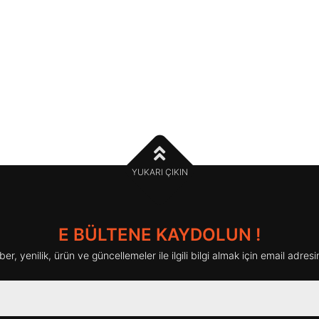
YUKARI ÇIKIN
E BÜLTENE KAYDOLUN !
haber, yenilik, ürün ve güncellemeler ile ilgili bilgi almak için email adresin