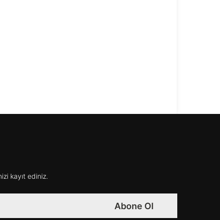
izi kayıt ediniz.
Abone Ol